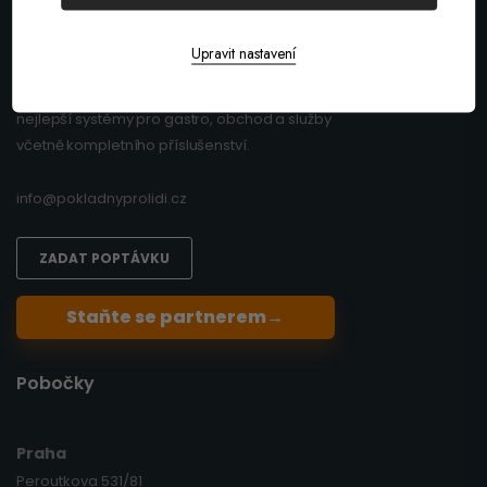
Upravit nastavení
Široká nabídka pokladních systémů a
pokladen pro vaše podnikání. Vyberte si
nejlepší systémy pro gastro, obchod a služby
včetně kompletního příslušenství.
info@pokladnyprolidi.cz
ZADAT POPTÁVKU
Staňte se partnerem
→
Pobočky
Praha
Peroutkova 531/81