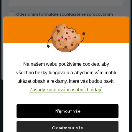
Odesláním formuláře souhlasíte se
zpracováním
osobních údajů
.
ODESLAT FORMULÁŘ
Na našem webu používáme cookies, aby
všechno hezky fungovalo a abychom vám mohli
ukázat obsah a reklamy, které vás budou bavit.
Zásady zpracování osobních údajů
Přijmout vše
Odmítnout vše