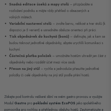
Snadná editace úseků a mapy stolů
– přizpůsobte si
rozložení podniku a mějte vždy přehled o obsazených a
volných místech.
Variabilní nastavení stolů
– zvolte barvu, velikost a tvar stolů (k
dispozici je 5 variant) a usnadněte obsluze orientaci při práci.
Tisk objednávek do kuchyně (bonů)
– definujte, jak a kam se
budou tisknout jednotlivé objednávky, abyste urychlili komunikaci s
kuchyní.
Částečná platba položek
– umožněte hostům uhradit jen část z
objednávky nebo rozdělit účet mezi více osob.
Přesun na jiný stůl
– rychle a jednoduše přesuňte jednotlivé
položky či celé objednávky na jiný stůl podle přání hostů.
Získejte pod kontrolu veškeré dění ve svém gastro provozu a využijte
Modul
Gastro
pro
pokladní systém EcoPOS
jako spolehlivého
pomocníka pro rychlou a přehlednou obsluhu hostů. Zautomatizujte a