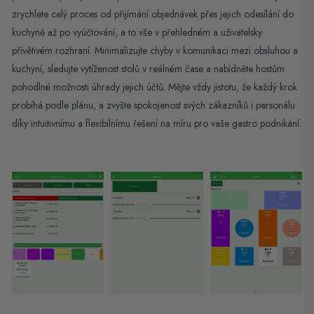
zrychlete celý proces od přijímání objednávek přes jejich odesílání do
kuchyně až po vyúčtování, a to vše v přehledném a uživatelsky
přívětivém rozhraní. Minimalizujte chyby v komunikaci mezi obsluhou a
kuchyní, sledujte vytíženost stolů v reálném čase a nabídněte hostům
pohodlné možnosti úhrady jejich účtů. Mějte vždy jistotu, že každý krok
probíhá podle plánu, a zvyšte spokojenost svých zákazníků i personálu
díky intuitivnímu a flexibilnímu řešení na míru pro vaše gastro podnikání.