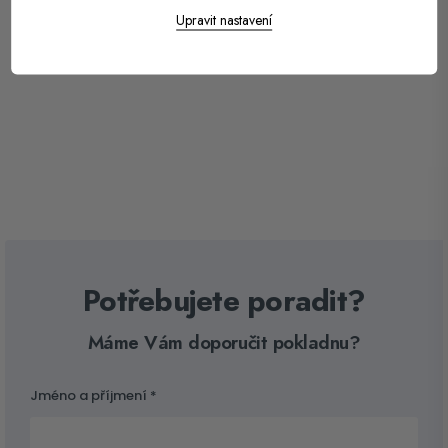
Upravit nastavení
242
Kč
351
Kč
–
593
Kč
Potřebujete poradit?
Máme Vám doporučit pokladnu?
Jméno a příjmení *