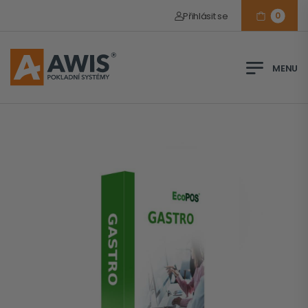
Přihlásit se
0
Pobočka Prah